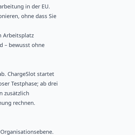
rbeitung in der EU.
onieren, ohne dass Sie
 Arbeitsplatz
rd – bewusst ohne
b. ChargeSlot startet
oser Testphase; ab drei
 zusätzlich
nung rechnen.
f Organisationsebene.