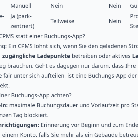
Manuell
Nein
Nein
Gü
e-
Ja (park-
Pr
Teilweise
Nein
zentriert)
Ste
 CPMS statt einer Buchungs-App?
ng: Ein CPMS lohnt sich, wenn Sie den geladenen St
ch zugängliche Ladepunkte
betreiben oder aktives
L
eg brauchen. Geht es dagegen nur darum, dass Ihre
 fair unter sich aufteilen, ist eine Buchungs-App der
ekt.
 einer Buchungs-App achten?
ln:
maximale Buchungsdauer und Vorlaufzeit pro St
zen Tag blockiert.
richtigungen:
Erinnerung vor Beginn und zum Ende
 einem Konto, falls Sie mehr als ein Gebäude betreu