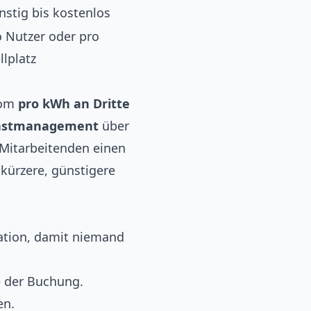
nstig bis kostenlos
o Nutzer oder pro
llplatz
rom
pro kWh an Dritte
astmanagement
über
 Mitarbeitenden einen
 kürzere, günstigere
ation, damit niemand
 der Buchung.
en.