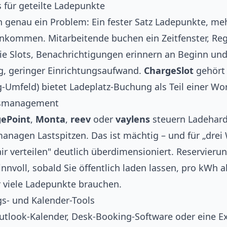
s für geteilte Ladepunkte
genau ein Problem: Ein fester Satz Ladepunkte, mehr
rankommen. Mitarbeitende buchen ein Zeitfenster, Reg
 die Slots, Benachrichtigungen erinnern an Beginn un
, geringer Einrichtungsaufwand.
ChargeSlot
gehört 
-Umfeld) bietet Ladeplatz-Buchung als Teil einer Wor
onsmanagement
ePoint
,
Monta
,
reev
oder
vaylens
steuern Ladehard
nagen Lastspitzen. Das ist mächtig – und für „drei
ir verteilen" deutlich überdimensioniert. Reservierung
nnvoll, sobald Sie öffentlich laden lassen, pro kWh 
viele Ladepunkte brauchen.
s- und Kalender-Tools
utlook-Kalender, Desk-Booking-Software oder eine Ex