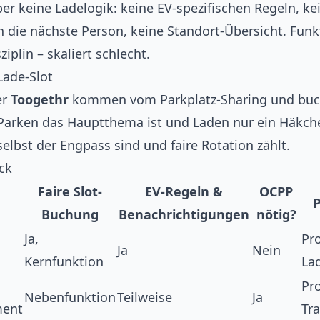
ber keine Ladelogik: keine EV-spezifischen Regeln, k
 die nächste Person, keine Standort-Übersicht. Funk
iplin – skaliert schlecht.
Lade-Slot
er
Toogethr
kommen vom Parkplatz-Sharing und buch
 Parken das Hauptthema ist und Laden nur ein Häkch
lbst der Engpass sind und faire Rotation zählt.
ick
Faire Slot-
EV-Regeln &
OCPP
P
Buchung
Benachrichtigungen
nötig?
Ja,
Pr
Ja
Nein
Kernfunktion
La
Pr
Nebenfunktion
Teilweise
Ja
ment
Tr