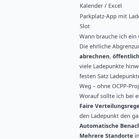
Kalender / Excel
Parkplatz-App mit Lad
Slot
Wann brauche ich ein
Die ehrliche Abgrenzu
abrechnen
,
öffentli
viele Ladepunkte hinw
festen Satz Ladepunkte
Weg – ohne OCPP-Proj
Worauf sollte ich bei
Faire Verteilungsrege
den Ladepunkt den gan
Automatische Benach
Mehrere Standorte
in